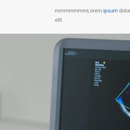
mmmmmmmLorem
ipsum
dolor
elit